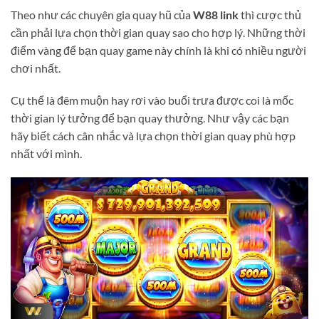
Theo như các chuyên gia quay hũ của
W88 link
thì cược thủ
cần phải lựa chọn thời gian quay sao cho hợp lý. Những thời
điểm vàng để bạn quay game này chính là khi có nhiều người
chơi nhất.
Cụ thể là đêm muộn hay rơi vào buổi trưa được coi là mốc
thời gian lý tưởng để bạn quay thưởng. Như vậy các bạn
hãy biết cách cân nhắc và lựa chọn thời gian quay phù hợp
nhất với mình.