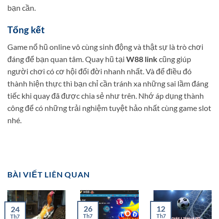
bạn cần.
Tổng kết
Game nổ hũ online vô cùng sinh động và thật sự là trò chơi
đáng để bạn quan tâm. Quay hũ tại
W88
link
cũng giúp
người chơi có cơ hội đổi đời nhanh nhất. Và để điều đó
thành hiện thực thì bạn chỉ cần tránh xa những sai lầm đáng
tiếc khi quay đã được chia sẻ như trên. Nhớ áp dụng thành
công để có những trải nghiệm tuyệt hảo nhất cùng game slot
nhé.
BÀI VIẾT LIÊN QUAN
26
12
24
Th7
Th7
Th7