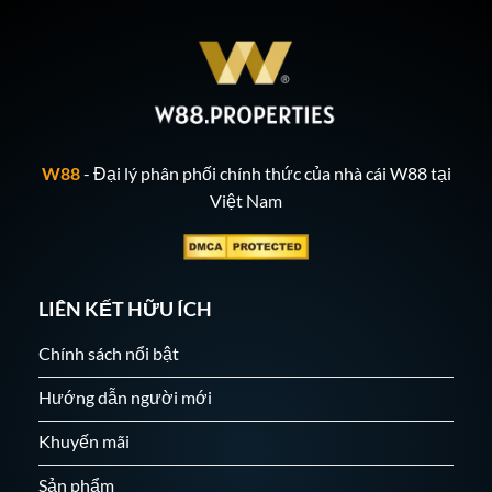
Toàn
W88
- Đại lý phân phối chính thức của nhà cái W88 tại
Việt Nam
LIÊN KẾT HỮU ÍCH
Chính sách nổi bật
Hướng dẫn người mới
Khuyến mãi
Sản phẩm