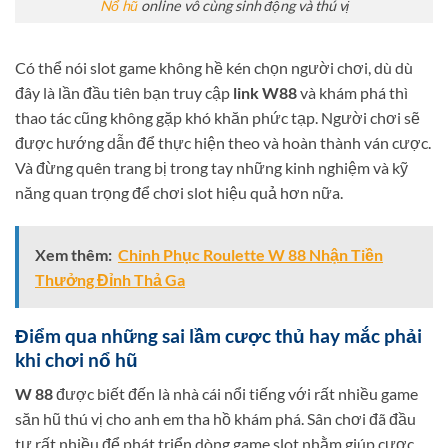
Nổ hũ
online vô cùng sinh động và thú vị
Có thể nói slot game không hề kén chọn người chơi, dù dù
đây là lần đầu tiên bạn truy cập
link W88
và khám phá thì
thao tác cũng không gặp khó khăn phức tạp. Người chơi sẽ
được hướng dẫn để thực hiện theo và hoàn thành ván cược.
Và đừng quên trang bị trong tay những kinh nghiệm và kỹ
năng quan trọng để chơi slot hiệu quả hơn nữa.
Xem thêm:
Chinh Phục Roulette W 88 Nhận Tiền
Thưởng Đỉnh Thả Ga
Điểm qua những sai lầm cược thủ hay mắc phải
khi chơi nổ hũ
W
88
được biết đến là nhà cái nổi tiếng với rất nhiều game
săn hũ thú vị cho anh em tha hồ khám phá. Sân chơi đã đầu
tư rất nhiều để phát triển dòng game slot nhằm giúp cược