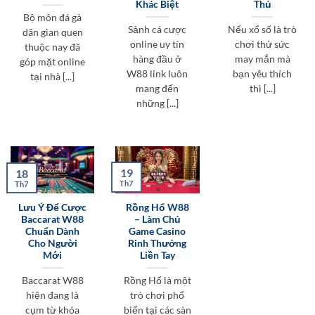
Khác Biệt
Thủ
Bộ môn đá gà
Sảnh cá cược
Nếu xổ số là trò
dân gian quen
online uy tín
chơi thử sức
thuộc nay đã
hàng đầu ở
may mắn mà
góp mặt online
W88 link luôn
bạn yêu thích
tại nhà [...]
mang đến
thì [...]
những [...]
19
18
Th7
Th7
Lưu Ý Để Cược
Rồng Hổ W88
Baccarat W88
– Làm Chủ
Chuẩn Dành
Game Casino
Cho Người
Rinh Thưởng
Mới
Liền Tay
Baccarat W88
Rồng Hổ là một
hiện đang là
trò chơi phổ
cụm từ khóa
biến tại các sàn