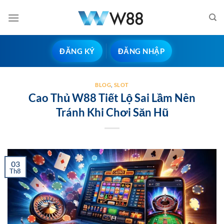
Bỏ
qua
nội
dung
ĐĂNG KÝ
ĐĂNG NHẬP
BLOG
,
SLOT
Cao Thủ W88 Tiết Lộ Sai Lầm Nên
Tránh Khi Chơi Săn Hũ
03
Th8