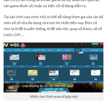
ván game đoán sổ, hoặc sự kiện xổ số đang diễn ra.
Tại sân chơi này cược thủ có thể dễ dàng tham gia vào các bộ
môn xổ số vừa đa dạng vừa hot hit nhất hiện nay. Đơn cử
như là lô đề truyền thống, lô đề siêu tốc, quay số Keno, xồ số
Lotto, GPI….
Nhiều loại hình quay số góp mặt