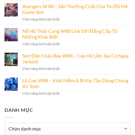
Thủ
Avengers W 88 – Săn Thưởng Chất Cho Tín Đồ Mê
W88
Game Slot
Tiết
Chức năng bình luận bị tắt
ở
Lộ
Avengers
Sai
W
Nổ Hũ Thủy Cung W88 Link Với Đẳng Cấp Từ
Lầm
88
Nên
Những Khác Biệt
–
Tránh
Chức năng bình luận bị tắt
ở
Săn
Khi
Nổ
Thưởng
Chơi
Hũ
Slot Đảo Châu Báu W88 – Cày Hũ Liền Tay Có Ngay
Chất
Săn
Thủy
Cho
Jackpot
Hũ
Cung
Tín
Chức năng bình luận bị tắt
ở
W88
Đồ
Slot
Link
Mê
Đảo
Lô Gan W88 – Khái Niệm & Bí Kíp Tận Dụng Chúng
Với
Game
Châu
Đẳng
An Toàn
Slot
Báu
Cấp
Chức năng bình luận bị tắt
ở
W88
Từ
Lô
–
Những
Gan
Cày
Khác
W88
DANH MỤC
Hũ
Biệt
–
Liền
Khái
Tay
Niệm
Có
Danh
&
Ngay
mục
Bí