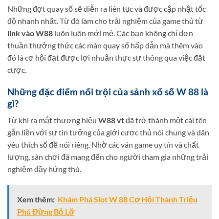
Những đợt quay số sẽ diễn ra liên tục và được cập nhật tốc
độ nhanh nhất. Từ đó làm cho trải nghiệm của game thủ từ
link vào W88
luôn luôn mới mẻ. Các bạn không chỉ đơn
thuần thưởng thức các màn quay số hấp dẫn mà thêm vào
đó là cơ hội đạt được lợi nhuận thực sự thông qua việc đặt
cược.
Những đặc điểm nổi trội của sảnh xổ số W 88 là
gì?
Từ khi ra mắt thương hiệu
W88
vt
đã trở thành một cái tên
gắn liền với sự tin tưởng của giới cược thủ nói chung và dân
yêu thích số đề nói riêng. Nhờ các ván game uy tín và chất
lượng, sân chơi đã mang đến cho người tham gia những trải
nghiệm đầy hứng thú.
Xem thêm:
Khám Phá Slot W 88 Cơ Hội Thành Triệu
Phú Đừng Bỏ Lỡ