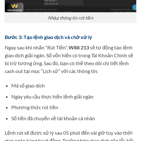
Nhập thông tin rút tiền
Bước 3: Tạo lệnh giao dịch và chờ xử lý
Ngay sau khi nhấn “Rút Tiền”,
W88
213
sẽ tự động tạo lệnh
giao dịch giải ngân. Số vốn hiện có trong Tài Khoản Chính sẽ
bị trừ tương ứng. Sau đó, bạn có thể theo dõi chi tiết lệnh
cash out tại mục “Lịch sử” với các thông tin:
Mã số giao dịch
Ngày yêu cầu thực hiện lệnh giải ngân
Phương thức rút tiền
Số tiền đã chuyển về tài khoản cá nhân
Lệnh rút sẽ được xử lý sau 05 phút đến vài giờ tùy vào thời
gian ngân hàng hoạt động. Trường hợp giao dịch gặp lỗi, hội