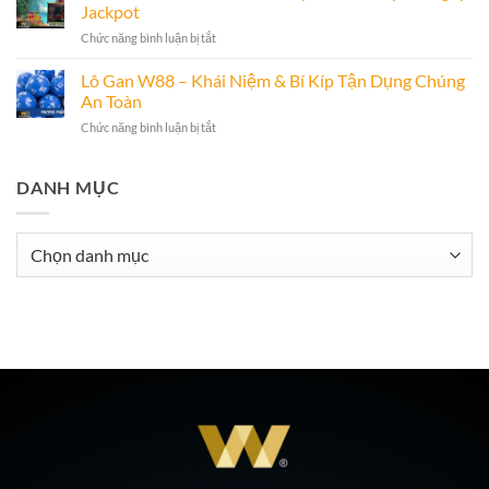
Thủy
Cho
Jackpot
Hũ
Cung
Tín
Chức năng bình luận bị tắt
ở
W88
Đồ
Slot
Link
Mê
Đảo
Lô Gan W88 – Khái Niệm & Bí Kíp Tận Dụng Chúng
Với
Game
Châu
Đẳng
An Toàn
Slot
Báu
Cấp
Chức năng bình luận bị tắt
ở
W88
Từ
Lô
–
Những
Gan
Cày
Khác
W88
DANH MỤC
Hũ
Biệt
–
Liền
Khái
Tay
Niệm
Có
Danh
&
Ngay
mục
Bí
Jackpot
Kíp
Tận
Dụng
Chúng
An
Toàn