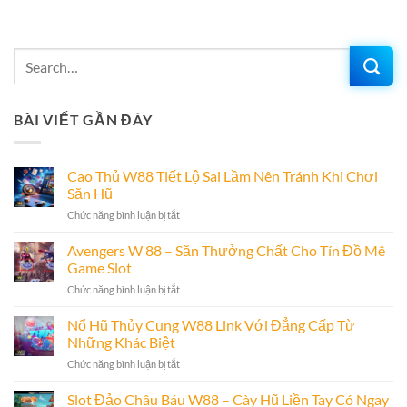
BÀI VIẾT GẦN ĐÂY
Cao Thủ W88 Tiết Lộ Sai Lầm Nên Tránh Khi Chơi
Săn Hũ
Chức năng bình luận bị tắt
ở
Cao
Thủ
Avengers W 88 – Săn Thưởng Chất Cho Tín Đồ Mê
W88
Game Slot
Tiết
Chức năng bình luận bị tắt
ở
Lộ
Avengers
Sai
W
Nổ Hũ Thủy Cung W88 Link Với Đẳng Cấp Từ
Lầm
88
Nên
Những Khác Biệt
–
Tránh
Chức năng bình luận bị tắt
ở
Săn
Khi
Nổ
Thưởng
Chơi
Hũ
Slot Đảo Châu Báu W88 – Cày Hũ Liền Tay Có Ngay
Chất
Săn