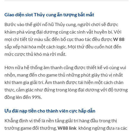
Giao diện slot Thủy cung ấn tượng bắt mắt
Bước vào thế giới nổ hũ Thủy cung, người chơi sẽ được
khám phá vùng đại dương cùng các sinh vật huyền bí. Với
mọi chi tiết từ màu sắc đến bố cục thao tác đều được
W 88
sắp xếp hài hòa một cách logic. Mọi thứ đều cuốn hút đến
mức cược thủ khó mà rời mắt.
Hơn nữa hệ thống âm thanh cũng được thiết kế vô cùng vui
nhộn, mang đến cho game thủ những phút giây thú vị nhất
khi tham gia giải trí. Âm thanh được tái hiện một cách chân
thực, cảm giác như đứng trong lòng đại dương với độ tương
đồng lên đến 99%.
Ưu đãi nạp tiền cho thành viên cực hấp dẫn
Khẳng định vị thế là nền tảng giải trí hàng đầu trong thị
trường game đổi thưởng,
W88 link
không ngừng đưa ra các