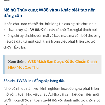
Nổ hũ Thủy cung W88 và sự khác biệt tạo nên
đẳng cấp
Ít sân chơi nào có thể thu hút lòng tin của người chơi như
khi bạn truy cập
W
88
. Điều này có thể được giải thích bởi
không chỉ uy tín, khuyến mãi và bảo mật, mà còn bởi thương
hiệu đã đầu tư một cách tỉ mỉ trong việc phát triển các trò
chơi hấp dẫn.
Xem thêm:
W88 Mách Bạn Cược Xổ Số Chuẩn Chỉnh
Như Một Cao Thủ
Sân chơi W88 link đẳng cấp hàng đầu
Nhờ có nhiều năm với kinh nghiệm hoạt động và phát triển
mở rộng toàn khu vực châu Á. Nhà cái cam kết đem đến môi
trường cá cược an toàn tuyệt đối với danh mục trò chơi slot