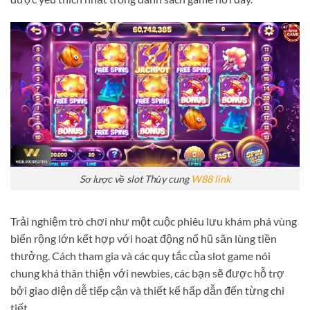
Sơ lược về slot Thủy cung
W88 link
Trải nghiệm trò chơi như một cuộc phiêu lưu khám phá vùng
biển rộng lớn kết hợp với hoạt động nổ hũ săn lùng tiền
thưởng. Cách tham gia và các quy tắc của slot game nói
chung khá thân thiện với newbies, các bạn sẽ được hỗ trợ
bởi giao diện dễ tiếp cận và thiết kế hấp dẫn đến từng chi
tiết.