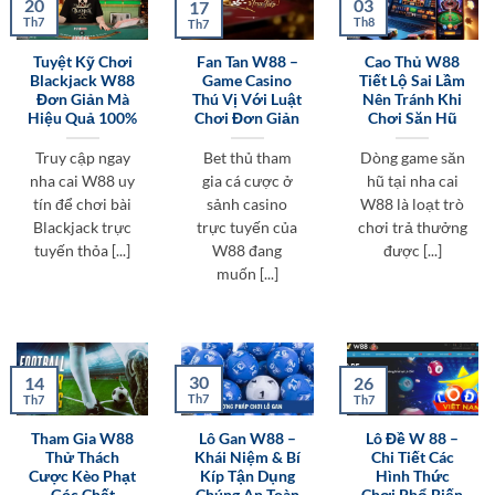
20
03
17
Th7
Th8
Th7
Tuyệt Kỹ Chơi
Fan Tan W88 –
Cao Thủ W88
Blackjack W88
Game Casino
Tiết Lộ Sai Lầm
Đơn Giản Mà
Thú Vị Với Luật
Nên Tránh Khi
Hiệu Quả 100%
Chơi Đơn Giản
Chơi Săn Hũ
Truy cập ngay
Bet thủ tham
Dòng game săn
nha cai W88 uy
gia cá cược ở
hũ tại nha cai
tín để chơi bài
sảnh casino
W88 là loạt trò
Blackjack trực
trực tuyến của
chơi trả thưởng
tuyến thỏa [...]
W88 đang
được [...]
muốn [...]
30
14
26
Th7
Th7
Th7
Tham Gia W88
Lô Gan W88 –
Lô Đề W 88 –
Thử Thách
Khái Niệm & Bí
Chi Tiết Các
Cược Kèo Phạt
Kíp Tận Dụng
Hình Thức
Góc Chất
Chúng An Toàn
Chơi Phổ Biến