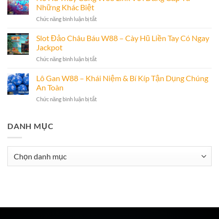
88
Nên
Những Khác Biệt
–
Tránh
Chức năng bình luận bị tắt
ở
Săn
Khi
Nổ
Thưởng
Chơi
Hũ
Slot Đảo Châu Báu W88 – Cày Hũ Liền Tay Có Ngay
Chất
Săn
Thủy
Cho
Jackpot
Hũ
Cung
Tín
Chức năng bình luận bị tắt
ở
W88
Đồ
Slot
Link
Mê
Đảo
Lô Gan W88 – Khái Niệm & Bí Kíp Tận Dụng Chúng
Với
Game
Châu
Đẳng
An Toàn
Slot
Báu
Cấp
Chức năng bình luận bị tắt
ở
W88
Từ
Lô
–
Những
Gan
Cày
Khác
W88
DANH MỤC
Hũ
Biệt
–
Liền
Khái
Tay
Niệm
Có
Danh
&
Ngay
mục
Bí
Jackpot
Kíp
Tận
Dụng
Chúng
An
Toàn