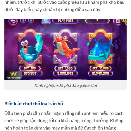
nhiên, trước khi bước vào cuộc phiêu lưu khám phá kho báu
dưới đáy biển, hãy chuẩn bị những điều sau đây:
Kinh nghiệm để phá đảo game slot
Biết luật chơi thể loại săn hũ
Đầu tiên phải cần nhấn mạnh rằng nếu anh em hiểu rõ cách
chơi sẽ giúp tận dụng tối đa khả năng trúng thưởng. Không
nên hoàn toàn dựa vào may mắn mà để đạt chiến thắng