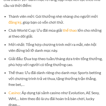
cầu và thời điểm:
Thành viên mới: Gói thưởng nhẹ nhàng cho người mới
đăng ký
, giúp bạn có vốn chơi thử.
Club World Cup: Ưu đãi mùa giải
thể thao
lớn cho những
ai theo dõi giải.
Mới nhất: Tổng hợp chương trình mới ra mắt, nên hội
viên đừng bỏ lỡ danh mục này.
Giải đấu: Đua top theo tuần/tháng dựa trên tổng thưởng,
phù hợp với người có tổng thưởng cao.
Thể thao: Ưu đãi dành riêng cho danh mục Sports betting
với chương trình trả vé thua, tặng thưởng trận thắng,
free bet,…
Casino
: Áp dụng tại sảnh casino như Evolution, AE Sexy,
WM,… kèm theo đó là ưu đãi hoàn trả bàn chơi, lucky
draw,…