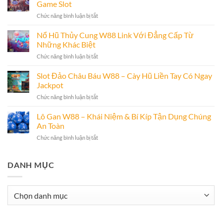
W88
Game Slot
Tiết
Chức năng bình luận bị tắt
ở
Lộ
Avengers
Sai
W
Nổ Hũ Thủy Cung W88 Link Với Đẳng Cấp Từ
Lầm
88
Nên
Những Khác Biệt
–
Tránh
Chức năng bình luận bị tắt
ở
Săn
Khi
Nổ
Thưởng
Chơi
Hũ
Slot Đảo Châu Báu W88 – Cày Hũ Liền Tay Có Ngay
Chất
Săn
Thủy
Cho
Jackpot
Hũ
Cung
Tín
Chức năng bình luận bị tắt
ở
W88
Đồ
Slot
Link
Mê
Đảo
Lô Gan W88 – Khái Niệm & Bí Kíp Tận Dụng Chúng
Với
Game
Châu
Đẳng
An Toàn
Slot
Báu
Cấp
Chức năng bình luận bị tắt
ở
W88
Từ
Lô
–
Những
Gan
Cày
Khác
W88
DANH MỤC
Hũ
Biệt
–
Liền
Khái
Tay
Niệm
Có
Danh
&
Ngay
mục
Bí
Jackpot
Kíp
Tận