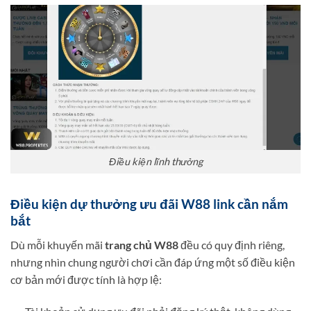
Điều kiện lĩnh thưởng
Điều kiện dự thưởng ưu đãi W88 link cần nắm
bắt
Dù mỗi khuyến mãi
trang chủ
W88
đều có quy định riêng,
nhưng nhìn chung người chơi cần đáp ứng một số điều kiện
cơ bản mới được tính là hợp lệ: