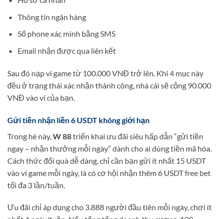
Thông tin ngân hàng
Số phone xác minh bằng SMS
Email nhận được qua liên kết
Sau đó nạp ví game từ 100.000 VNĐ trở lên. Khi 4 mục này
đều ở trạng thái xác nhận thành công, nhà cái sẽ cộng 90.000
VNĐ vào ví của bạn.
Gửi tiền nhận liền 6 USDT không giới hạn
Trong hè này,
W 88
triển khai ưu đãi siêu hấp dẫn “gửi tiền
ngay – nhận thưởng mỗi ngày” dành cho ai dùng tiền mã hóa.
Cách thức đổi quà dễ dàng, chỉ cần bạn gửi ít nhất 15 USDT
vào ví game mỗi ngày, là có cơ hội nhận thêm 6 USDT free bet
tối đa 3 lần/tuần.
Ưu đãi chỉ áp dụng cho 3.888 người đầu tiên mỗi ngày, chơi ít