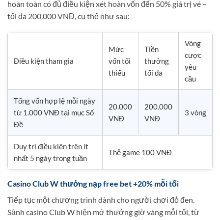
hoàn toàn có đủ điều kiện xét hoàn vốn đến 50% giá trị vé –
tối đa 200.000 VNĐ, cụ thể như sau:
Vòng
Mức
Tiền
cược
Điều kiện tham gia
vốn tối
thưởng
yêu
thiểu
tối đa
cầu
Tổng vốn hợp lệ mỗi ngày
20.000
200.000
từ 1.000 VNĐ tại mục Số
3 vòng
VNĐ
VNĐ
Đề
Duy trì điều kiện trên ít
Thẻ game 100 VNĐ
nhất 5 ngày trong tuần
Casino Club W thưởng nạp free bet +20% mỗi tối
Tiếp tục một chương trình dành cho người chơi đỏ đen.
Sảnh casino Club W hiện mở thưởng giờ vàng mỗi tối, từ