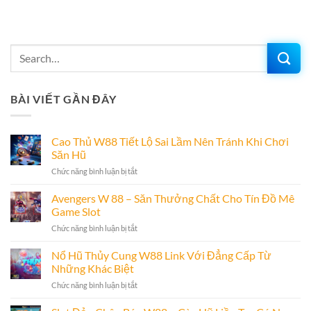
BÀI VIẾT GẦN ĐÂY
Cao Thủ W88 Tiết Lộ Sai Lầm Nên Tránh Khi Chơi
Săn Hũ
Chức năng bình luận bị tắt
ở
Cao
Thủ
Avengers W 88 – Săn Thưởng Chất Cho Tín Đồ Mê
W88
Game Slot
Tiết
Chức năng bình luận bị tắt
ở
Lộ
Avengers
Sai
W
Nổ Hũ Thủy Cung W88 Link Với Đẳng Cấp Từ
Lầm
88
Nên
Những Khác Biệt
–
Tránh
Chức năng bình luận bị tắt
ở
Săn
Khi
Nổ
Thưởng
Chơi
Hũ
Chất