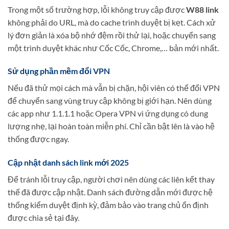
Trong một số trường hợp, lỗi không truy cập được
W88 link
không phải do URL, mà do cache trình duyệt bị kẹt. Cách xử
lý đơn giản là xóa bộ nhớ đệm rồi thử lại, hoặc chuyển sang
một trình duyệt khác như Cốc Cốc, Chrome,… bản mới nhất.
Sử dụng phần mềm đổi VPN
Nếu đã thử mọi cách mà vẫn bị chặn, hội viên có thể đổi VPN
để chuyển sang vùng truy cập không bị giới hạn. Nên dùng
các app như 1.1.1.1 hoặc Opera VPN vì ứng dụng có dung
lượng nhẹ, lại hoàn toàn miễn phí. Chỉ cần bật lên là vào hệ
thống được ngay.
Cập nhật danh sách link mới 2025
Để tránh lỗi truy cập, người chơi nên dùng các liên kết thay
thế đã được cập nhật. Danh sách đường dẫn mới được hệ
thống kiểm duyệt định kỳ, đảm bảo vào trang chủ ổn định
được chia sẻ tại đây.