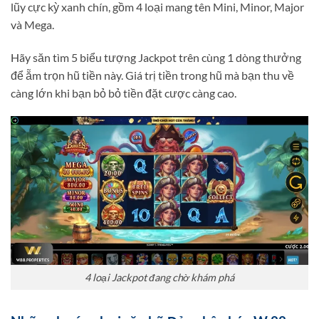
lũy cực kỳ xanh chín, gồm 4 loại mang tên Mini, Minor, Major
và Mega.
Hãy săn tìm 5 biểu tượng Jackpot trên cùng 1 dòng thưởng
để ẵm trọn hũ tiền này. Giá trị tiền trong hũ mà bạn thu về
càng lớn khi bạn bỏ bỏ tiền đặt cược càng cao.
4 loại Jackpot đang chờ khám phá