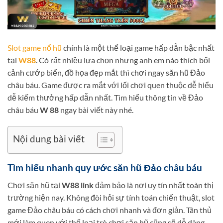
Slot game
nổ hũ
chính là một thể loại game hấp dẫn bậc nhất
tại
W88
. Có rất nhiều lựa chọn nhưng anh em nào thích bối
cảnh cướp biển, đồ họa đẹp mắt thì chơi ngay săn hũ Đảo
châu báu. Game được ra mắt với lối chơi quen thuộc dễ hiểu
dễ kiếm thưởng hấp dẫn nhất. Tìm hiểu thông tin về Đảo
châu báu
W 88
ngay bài viết này nhé.
Nội dung bài viết
Tìm hiểu nhanh quy ước săn hũ Đảo châu báu
Chơi săn hũ tại
W88 link
đảm bảo là nơi uy tín nhất toàn thị
trường hiện nay. Không đòi hỏi sự tính toán chiến thuật, slot
game Đảo châu báu có cách chơi nhanh và đơn giản. Tân thủ
mới làm quen với thể loại trò chơi săn hũ cũng sẽ dễ dàng