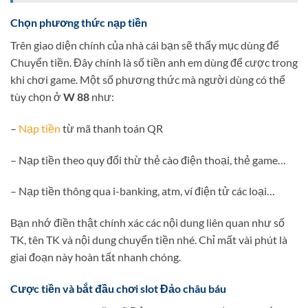
Chọn phương thức nạp tiền
Trên giao diện chính của nhà cái bạn sẽ thấy mục dùng để
Chuyển tiền. Đây chính là số tiền anh em dùng để cược trong
khi chơi game. Một số phương thức mà người dùng có thể
tùy chọn ở
W 88
như:
–
Nạp tiền
từ mã thanh toán QR
– Nạp tiền theo quy đổi thừ thẻ cào điện thoại, thẻ game…
– Nạp tiền thông qua i-banking, atm, ví điện tử các loại…
Bạn nhớ điền thật chính xác các nội dung liên quan như số
TK, tên TK và nội dung chuyển tiền nhé. Chỉ mất vài phút là
giai đoạn này hoàn tất nhanh chóng.
Cược tiền và bắt đầu chơi slot Đảo châu báu