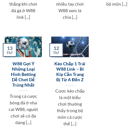
thắng khi chơi
nhiều tay chơi
bộ môn [...]
đá gà ở W88
W88 xem là
link [...]
chìa [...]
13
12
Th7
Th7
W88 Gợi Ý
Kèo Chấp 1 Trái
Những Loại
W88 Link – Bí
Hình Betting
Kíp Cần Trang
Dễ Chơi Dễ
Bị Từ A Đến Z
Trúng Nhất
Cược kèo chấp
Trong cá cược
là một kiểu
bóng đá ở nha
chơi thường
cai W88, người
thấy trong bộ
chơi sẽ có đa
môn cá cược
dạng [...]
thể [...]