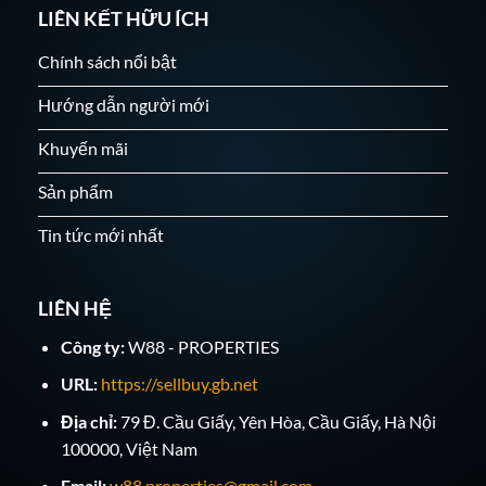
LIÊN KẾT HỮU ÍCH
Chính sách nổi bật
Hướng dẫn người mới
Khuyến mãi
Sản phẩm
Tin tức mới nhất
LIÊN HỆ
Công ty:
W88 - PROPERTIES
URL:
https://sellbuy.gb.net
Địa chỉ:
79 Đ. Cầu Giấy, Yên Hòa, Cầu Giấy, Hà Nội
100000, Việt Nam
Email:
w88.properties@gmail.com