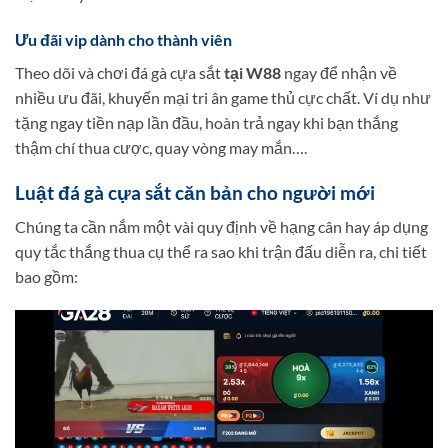
Ưu đãi vip dành cho thành viên
Theo dõi và chơi đá gà cựa sắt
tại W88
ngay để nhận về
nhiều ưu đãi, khuyến mại tri ân game thủ cực chất. Ví dụ như
tặng ngay tiền nạp lần đầu, hoàn trả ngay khi bạn thắng
thậm chí thua cược, quay vòng may mắn….
Luật đá gà cựa sắt căn bản cho người mới
Chúng ta cần nắm một vài quy định về hạng cân hay áp dụng
quy tắc thắng thua cụ thể ra sao khi trận đấu diễn ra, chi tiết
bao gồm: