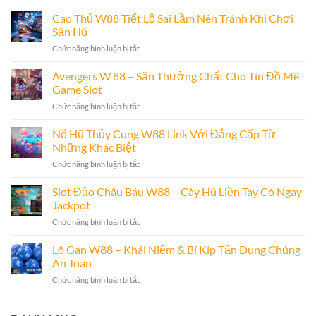
Cao Thủ W88 Tiết Lộ Sai Lầm Nên Tránh Khi Chơi
Săn Hũ
Chức năng bình luận bị tắt
ở
Cao
Thủ
Avengers W 88 – Săn Thưởng Chất Cho Tín Đồ Mê
W88
Game Slot
Tiết
Chức năng bình luận bị tắt
ở
Lộ
Avengers
Sai
W
Nổ Hũ Thủy Cung W88 Link Với Đẳng Cấp Từ
Lầm
88
Nên
Những Khác Biệt
–
Tránh
Chức năng bình luận bị tắt
ở
Săn
Khi
Nổ
Thưởng
Chơi
Hũ
Slot Đảo Châu Báu W88 – Cày Hũ Liền Tay Có Ngay
Chất
Săn
Thủy
Cho
Jackpot
Hũ
Cung
Tín
Chức năng bình luận bị tắt
ở
W88
Đồ
Slot
Link
Mê
Đảo
Lô Gan W88 – Khái Niệm & Bí Kíp Tận Dụng Chúng
Với
Game
Châu
Đẳng
An Toàn
Slot
Báu
Cấp
Chức năng bình luận bị tắt
ở
W88
Từ
Lô
–
Những
Gan
Cày
Khác
W88