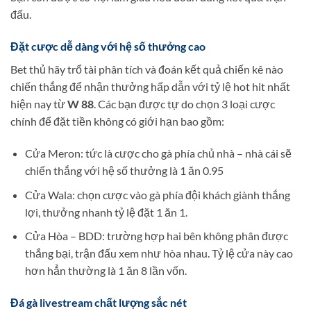
đấu.
Đặt cược dễ dàng với hệ số thưởng cao
Bet thủ hãy trổ tài phân tích và đoán kết quả chiến kê nào
chiến thắng để nhận thưởng hấp dẫn với tỷ lệ hot hit nhất
hiện nay từ
W 88
. Các bạn được tự do chọn 3 loại cược
chính để đặt tiền không có giới hạn bao gồm:
Cửa Meron: tức là cược cho gà phía chủ nhà – nhà cái sẽ
chiến thắng với hệ số thưởng là 1 ăn 0.95
Cửa Wala: chọn cược vào gà phía đội khách giành thắng
lợi, thưởng nhanh tỷ lệ đặt 1 ăn 1.
Cửa Hòa – BDD: trường hợp hai bên không phân được
thắng bại, trận đấu xem như hòa nhau. Tỷ lệ cửa này cao
hơn hẳn thường là 1 ăn 8 lần vốn.
Đá gà livestream chất lượng sắc nét