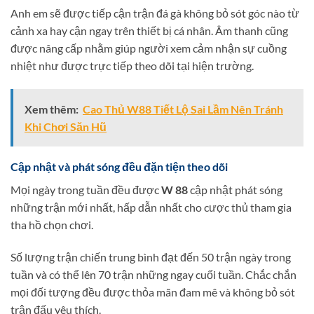
Anh em sẽ được tiếp cận trận đá gà không bỏ sót góc nào từ
cảnh xa hay cận ngay trên thiết bị cá nhân. Âm thanh cũng
được nâng cấp nhằm giúp người xem cảm nhận sự cuồng
nhiệt như được trực tiếp theo dõi tại hiện trường.
Xem thêm:
Cao Thủ W88 Tiết Lộ Sai Lầm Nên Tránh
Khi Chơi Săn Hũ
Cập nhật và phát sóng đều đặn tiện theo dõi
Mọi ngày trong tuần đều được
W 88
cập nhật phát sóng
những trận mới nhất, hấp dẫn nhất cho cược thủ tham gia
tha hồ chọn chơi.
Số lượng trận chiến trung bình đạt đến 50 trận ngày trong
tuần và có thể lên 70 trận những ngay cuối tuần. Chắc chắn
mọi đối tượng đều được thỏa mãn đam mê và không bỏ sót
trận đấu yêu thích.