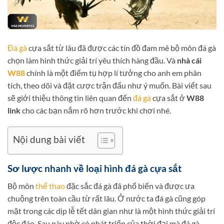
Đá gà
cựa sắt từ lâu đã được các tín đồ đam mê bộ môn đá gà
chọn làm hình thức giải trí yêu thích hàng đầu. Và
nhà cái
W88
chính là một điểm tụ hợp lí tưởng cho anh em phân
tích, theo dõi và đặt cược trận đấu như ý muốn. Bài viết sau
sẽ giới thiệu thông tin liên quan đến
đá gà
cựa sắt ở
W88
link
cho các bạn nắm rõ hơn trước khi chơi nhé.
Nội dung bài viết
Sơ lược nhanh về loại hình đá gà cựa sắt
Bộ môn
thể thao
đặc sắc đá gà đã phổ biến và được ưa
chuộng trên toàn cầu từ rất lâu. Ở nước ta đá gà cũng góp
mặt trong các dịp lễ tết dân gian như là một hình thức giải trí
độc đáo. Sau này nhờ có phát triển của thời đại mà đá gà