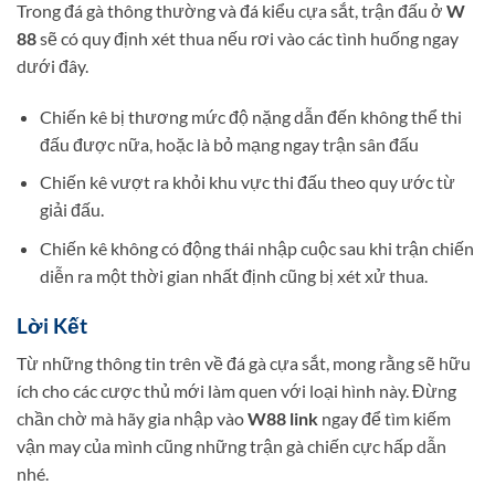
Trong đá gà thông thường và đá kiểu cựa sắt, trận đấu ở
W
88
sẽ có quy định xét thua nếu rơi vào các tình huống ngay
dưới đây.
Chiến kê bị thương mức độ nặng dẫn đến không thể thi
đấu được nữa, hoặc là bỏ mạng ngay trận sân đấu
Chiến kê vượt ra khỏi khu vực thi đấu theo quy ước từ
giải đấu.
Chiến kê không có động thái nhập cuộc sau khi trận chiến
diễn ra một thời gian nhất định cũng bị xét xử thua.
Lời Kết
Từ những thông tin trên về đá gà cựa sắt, mong rằng sẽ hữu
ích cho các cược thủ mới làm quen với loại hình này. Đừng
chần chờ mà hãy gia nhập vào
W88 link
ngay để tìm kiếm
vận may của mình cũng những trận gà chiến cực hấp dẫn
nhé.