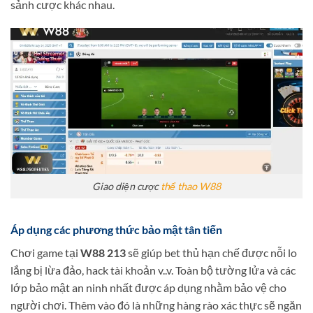
sảnh cược khác nhau.
Giao diện cược
thể thao W88
Áp dụng các phương thức bảo mật tân tiến
Chơi game tại
W88 213
sẽ giúp bet thủ hạn chế được nỗi lo
lắng bị lừa đảo, hack tài khoản v..v. Toàn bộ tường lửa và các
lớp bảo mật an ninh nhất được áp dụng nhằm bảo vệ cho
người chơi. Thêm vào đó là những hàng rào xác thực sẽ ngăn