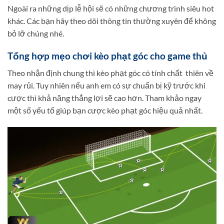
Ngoài ra những dịp lễ hội sẽ có những chương trình siêu hot
khác. Các bạn hãy theo dõi thông tin thường xuyên để không
bỏ lỡ chúng nhé.
Tổng hợp mẹo chơi kèo phạt góc cho game thủ
Theo nhận định chung thì kèo phạt góc có tính chất thiên về
may rủi. Tuy nhiên nếu anh em có sự chuẩn bị kỹ trước khi
cược thì khả năng thắng lợi sẽ cao hơn. Tham khảo ngay
một số yếu tố giúp bạn cược kèo phạt góc hiệu quả nhất.