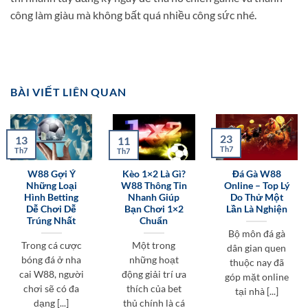
công làm giàu mà không bất quá nhiều công sức nhé.
BÀI VIẾT LIÊN QUAN
23
13
11
Th7
Th7
Th7
W88 Gợi Ý
Kèo 1×2 Là Gì?
Đá Gà W88
Những Loại
W88 Thông Tin
Online – Top Lý
Hình Betting
Nhanh Giúp
Do Thử Một
Dễ Chơi Dễ
Bạn Chơi 1×2
Lần Là Nghiện
Trúng Nhất
Chuẩn
Bộ môn đá gà
Trong cá cược
Một trong
dân gian quen
bóng đá ở nha
những hoạt
thuộc nay đã
cai W88, người
động giải trí ưa
góp mặt online
chơi sẽ có đa
thích của bet
tại nhà [...]
dạng [...]
thủ chính là cá