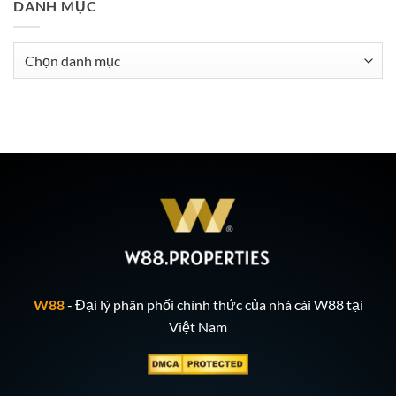
W88
DANH MỤC
Hũ
Biệt
–
Liền
Khái
Tay
Niệm
Có
Danh
&
Ngay
mục
Bí
Jackpot
Kíp
Tận
Dụng
Chúng
An
Toàn
W88
- Đại lý phân phối chính thức của nhà cái W88 tại
Việt Nam