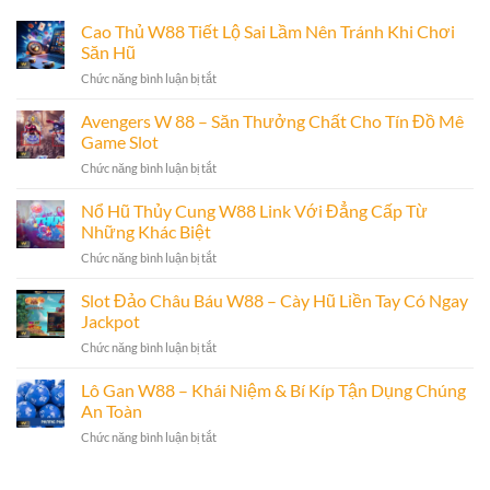
Cao Thủ W88 Tiết Lộ Sai Lầm Nên Tránh Khi Chơi
Săn Hũ
Chức năng bình luận bị tắt
ở
Cao
Thủ
Avengers W 88 – Săn Thưởng Chất Cho Tín Đồ Mê
W88
Game Slot
Tiết
Chức năng bình luận bị tắt
ở
Lộ
Avengers
Sai
W
Nổ Hũ Thủy Cung W88 Link Với Đẳng Cấp Từ
Lầm
88
Nên
Những Khác Biệt
–
Tránh
Chức năng bình luận bị tắt
ở
Săn
Khi
Nổ
Thưởng
Chơi
Hũ
Slot Đảo Châu Báu W88 – Cày Hũ Liền Tay Có Ngay
Chất
Săn
Thủy
Cho
Jackpot
Hũ
Cung
Tín
Chức năng bình luận bị tắt
ở
W88
Đồ
Slot
Link
Mê
Đảo
Lô Gan W88 – Khái Niệm & Bí Kíp Tận Dụng Chúng
Với
Game
Châu
Đẳng
An Toàn
Slot
Báu
Cấp
Chức năng bình luận bị tắt
ở
W88
Từ
Lô
–
Những
Gan
Cày
Khác