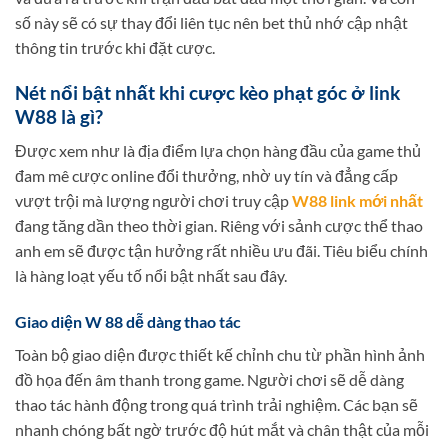
số này sẽ có sự thay đổi liên tục nên bet thủ nhớ cập nhật
thông tin trước khi đặt cược.
Nét nổi bật nhất khi cược kèo phạt góc ở link
W88 là gì?
Được xem như là địa điểm lựa chọn hàng đầu của game thủ
đam mê cược online đổi thưởng, nhờ uy tín và đẳng cấp
vượt trội mà lượng người chơi truy cập
W88 link mới nhất
đang tăng dần theo thời gian. Riêng với sảnh cược thể thao
anh em sẽ được tận hưởng rất nhiều ưu đãi. Tiêu biểu chính
là hàng loạt yếu tố nổi bật nhất sau đây.
Giao diện W 88 dễ dàng thao tác
Toàn bộ giao diện được thiết kế chỉnh chu từ phần hình ảnh
đồ họa đến âm thanh trong game. Người chơi sẽ dễ dàng
thao tác hành động trong quá trình trải nghiệm. Các bạn sẽ
nhanh chóng bất ngờ trước độ hút mắt và chân thật của mỗi