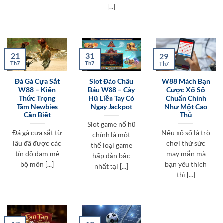
[...]
21
31
29
Th7
Th7
Th7
Đá Gà Cựa Sắt
Slot Đảo Châu
W88 Mách Bạn
W88 – Kiến
Báu W88 – Cày
Cược Xổ Số
Thức Trọng
Hũ Liền Tay Có
Chuẩn Chỉnh
Tâm Newbies
Ngay Jackpot
Như Một Cao
Cần Biết
Thủ
Slot game nổ hũ
Đá gà cựa sắt từ
Nếu xổ số là trò
chính là một
lâu đã được các
chơi thử sức
thể loại game
tín đồ đam mê
may mắn mà
hấp dẫn bậc
bộ môn [...]
bạn yêu thích
nhất tại [...]
thì [...]