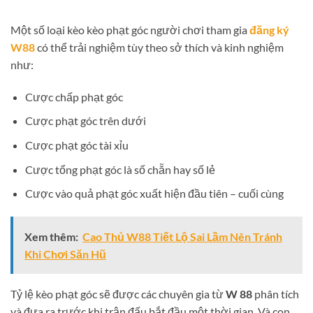
Một số loại kèo kèo phạt góc người chơi tham gia
đăng ký
W88
có thể trải nghiệm tùy theo sở thích và kinh nghiệm
như:
Cược chấp phạt góc
Cược phạt góc trên dưới
Cược phạt góc tài xỉu
Cược tổng phạt góc là số chẵn hay số lẻ
Cược vào quả phạt góc xuất hiện đầu tiên – cuối cùng
Xem thêm:
Cao Thủ W88 Tiết Lộ Sai Lầm Nên Tránh
Khi Chơi Săn Hũ
Tỷ lệ kèo phạt góc sẽ được các chuyên gia từ
W
88
phân tích
và đưa ra trước khi trận đấu bắt đầu một thời gian. Và con