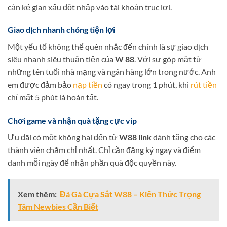
cản kẻ gian xấu đột nhập vào tài khoản trục lợi.
Giao dịch nhanh chóng tiện lợi
Một yếu tố không thể quên nhắc đến chính là sự giao dịch
siêu nhanh siêu thuận tiện của
W
88
. Với sự góp mặt từ
những tên tuổi nhà mạng và ngân hàng lớn trong nước. Anh
em được đảm bảo
nạp tiền
có ngay trong 1 phút, khi
rút tiền
chỉ mất 5 phút là hoàn tất.
Chơi game và nhận quà tặng cực vip
Ưu đãi có một không hai đến từ
W88 link
dành tặng cho các
thành viên chăm chỉ nhất. Chỉ cần đăng ký ngay và điểm
danh mỗi ngày để nhận phần quà độc quyền này.
Xem thêm:
Đá Gà Cựa Sắt W88 – Kiến Thức Trọng
Tâm Newbies Cần Biết