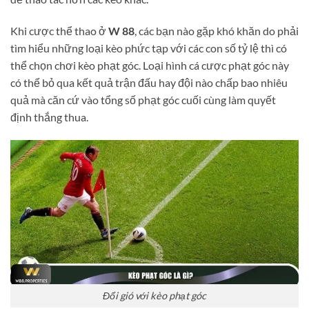
Khi cược thể thao ở
W 88
, các bạn nào gặp khó khăn do phải
tìm hiểu những loại kèo phức tạp với các con số tỷ lệ thì có
thể chọn chơi kèo phạt góc. Loại hình cá cược phạt góc này
có thể bỏ qua kết quả trận đấu hay đội nào chấp bao nhiêu
quả mà căn cứ vào tổng số phạt góc cuối cùng làm quyết
định thắng thua.
Đổi gió với kèo phạt góc