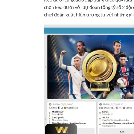
chọn kèo dưới với dự đoán tổng tỷ số 2 đội 
chơi đoán xuất hiện tương tự với những gì đ