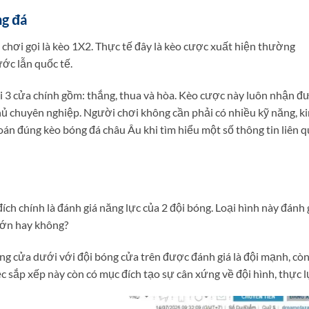
ng đá
hơi gọi là kèo 1X2. Thực tế đây là kèo cược xuất hiện thường
ước lẫn quốc tế.
ới 3 cửa chính gồm: thắng, thua và hòa. Kèo cược này luôn nhận đ
hủ chuyên nghiệp. Người chơi không cần phải có nhiều kỹ năng, k
án đúng kèo bóng đá châu Âu khi tìm hiểu một số thông tin liên 
ch chính là đánh giá năng lực của 2 đội bóng. Loại hình này đánh 
lớn hay không?
óng cửa dưới với đội bóng cửa trên được đánh giá là đội mạnh, cò
ệc sắp xếp này còn có mục đích tạo sự cân xứng về đội hình, thực l