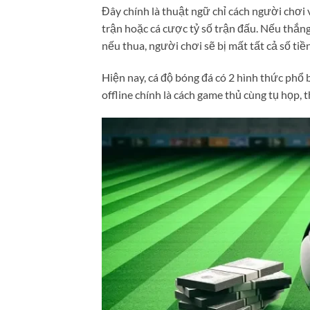
Đây chính là thuật ngữ chỉ cách người chơi 
trận hoặc cá cược tỷ số trận đấu. Nếu thắn
nếu thua, người chơi sẽ bị mất tất cả số ti
Hiện nay, cá độ bóng đá có 2 hình thức phổ 
offline chính là cách game thủ cùng tụ họp,