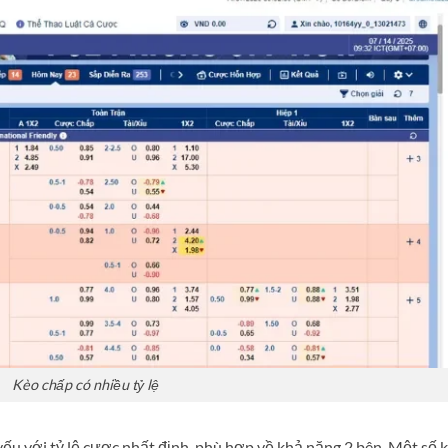
Kèo chấp có nhiều tỷ lệ
ếu với tỷ lệ cược nhất định, phù hợp về khả năng 2 bên. Một số 