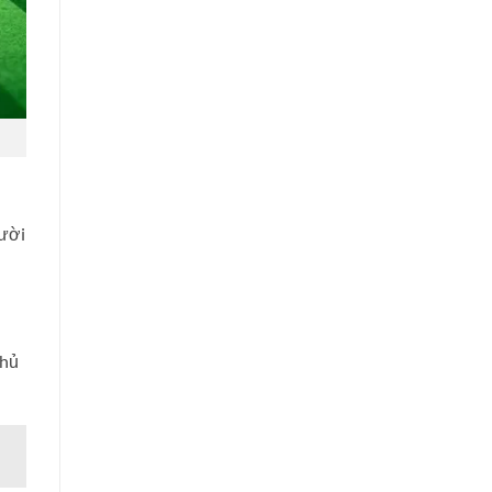
gười
thủ