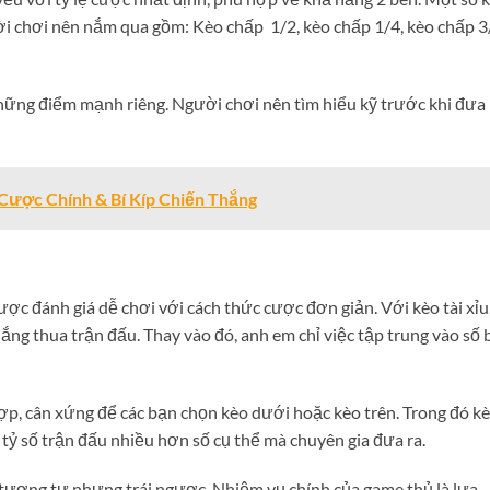
i chơi nên nắm qua gồm: Kèo chấp 1/2, kèo chấp 1/4, kèo chấp 3
hững điểm mạnh riêng. Người chơi nên tìm hiểu kỹ trước khi đưa 
ược Chính & Bí Kíp Chiến Thắng
ược đánh giá dễ chơi với cách thức cược đơn giản. Với kèo tài xỉu
ng thua trận đấu. Thay vào đó, anh em chỉ việc tập trung vào số 
ợp, cân xứng để các bạn chọn kèo dưới hoặc kèo trên. Trong đó k
 tỷ số trận đấu nhiều hơn số cụ thể mà chuyên gia đưa ra.
tương tự nhưng trái ngược. Nhiệm vụ chính của game thủ là lựa